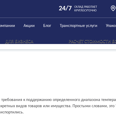
24/7
СКЛАД РАБОТАЕТ
КРУГЛОСУТОЧНО
омпании
Акции
Блог
Транспортные услуги
Упак
ДЛЯ БИЗНЕСА
РАСЧЕТ СТОИМОСТИ Б
ростыми словами
 требования к поддержанию определенного диапазона температ
ретных видов товаров или имущества. Простыми словами, это "
 испортились.