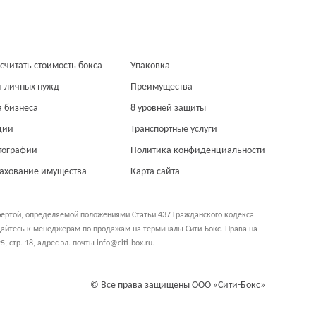
считать стоимость бокса
Упаковка
я личных нужд
Преимущества
я бизнеса
8 уровней защиты
ции
Транспортные услуги
тографии
Политика конфиденциальности
рахование имущества
Карта сайта
фертой, определяемой положениями Статьи 437 Гражданского кодекса
ащайтесь к менеджерам по продажам на терминалы Сити-Бокс. Права на
5, стр. 18
, адрес эл. почты info@citi-box.ru.
© Все права защищены ООО «Сити-Бокс»