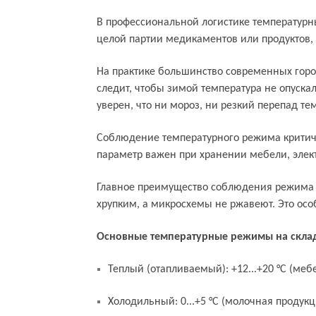
В профессиональной логистике температурны
целой партии медикаментов или продуктов,
На практике большинство современных город
следит, чтобы зимой температура не опускал
уверен, что ни мороз, ни резкий перепад те
Кому и для чего нужен температу
Соблюдение температурного режима критиче
параметр важен при хранении мебели, элект
Главное преимущество соблюдения режима — 
хрупким, а микросхемы не ржавеют. Это осо
Основные температурные режимы на склад
Теплый (отапливаемый): +12...+20 °C (меб
Холодильный: 0...+5 °C (молочная продук