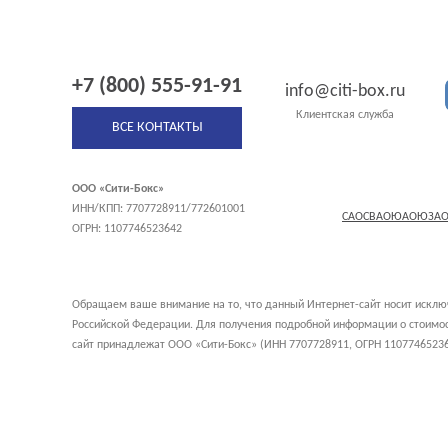
+7 (800) 555-91-91
info@citi-box.ru
Клиентская служба
ВСЕ КОНТАКТЫ
ООО «Сити-Бокс»
ИНН/КПП: 7707728911/772601001
САО
СВАО
ЮАО
ЮЗА
ОГРН: 1107746523642
Обращаем ваше внимание на то, что данный Интернет-сайт носит исклю
Российской Федерации. Для получения подробной информации о стоимост
сайт принадлежат ООО «Сити-Бокс» (ИНН 7707728911, ОГРН 11077465236