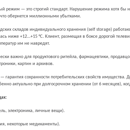
й режим — это строгий стандарт. Нарушение режима хотя бы на
 что обернется миллионными убытками.
ских складов индивидуального хранения (self storage) работа
ась ниже +12...+15 °C. Клиент, размещая в боксе дорогой теле
мператур им не навредят.
рный режим
ски важно для продуктового ритейла, фармацевтики, продавцов
роники, картин и архивов.
гарантия сохранности потребительских свойств имущества. Дер
бенно актуально при долгосрочном хранении (от 6 месяцев), ко
ах:
ель, электроника, личные вещи).
ция, некоторые медикаменты).