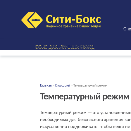
О к
БОКС ДЛЯ ЛИЧНЫХ НУЖД
Главная
>
Глоссарий
>
Температурный режим
Температурный режим
Что такое температурный режим п
Температурный режим — это установленные
необходимых для безопасного хранения конк
искусственно поддерживать, чтобы вещи не