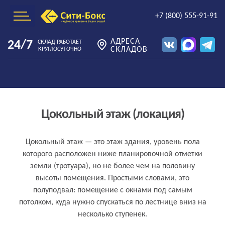
+7 (800) 555-91-91
АДРЕСА
24/7
СКЛАД РАБОТАЕТ
СКЛАДОВ
КРУГЛОСУТОЧНО
Цокольный этаж (локация)
Что такое цокольный этаж (локация)
Цокольный этаж — это этаж здания, уровень пола
которого расположен ниже планировочной отметки
простыми словами
земли (тротуара), но не более чем на половину
высоты помещения. Простыми словами, это
полуподвал: помещение с окнами под самым
потолком, куда нужно спускаться по лестнице вниз на
несколько ступенек.