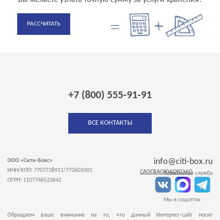
РАССЧИТАТЬ
+7 (800) 555-91-91
ВСЕ КОНТАКТЫ
info@citi-box.ru
ООО «Сити-Бокс»
ИНН/КПП: 7707728911/772601001
САО
СВАО
ЮАО
ЮЗАО
Клиентская служба
ОГРН: 1107746523642
Мы в соцсетях
Обращаем ваше внимание на то, что данный Интернет-сайт носит