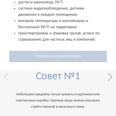
доступ к хранилищу 24/7;
система видеонаблюдения, датчики
движения в каждом помещении;
контроль температуры в контейнерах и
бесплатный Wi-Fi на территории;
транспортировка и упаковка грузов, услуги по
страхованию для частных лиц и компаний.
ПОКАЗАТЬ ВСЮ ИНФОРМАЦИЮ
Камеры временного хранения вещей подходят для
документального архива, невостребованного
Совет №1
оборудования, а также в качестве товарного склада.
Это отличное решение для интернет-магазинов:
контейнерные комплексы расположены в разных
частях Москвы, хранение обходится недорого за счет
Небольшие предметы лучше хранить в картонных или
высоты ячейки 3,5 м (это дает больший объем),
пластиковых коробах. Крупные вещи можно упаковать
доступ к товарам – постоянный. Если вы планируете
стрейч-пленкой в несколько слоев.
размещение в течение длительного срока, то мы