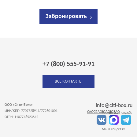
Забронировать
+7 (800) 555-91-91
ВСЕ КОНТАКТЫ
info@citi-box.ru
ООО «Сити-Бокс»
ИНН/КПП: 7707728911/772601001
САО
СВАО
ЮАО
ЮЗАО
Клиентская служба
ОГРН: 1107746523642
Мы в соцсетях