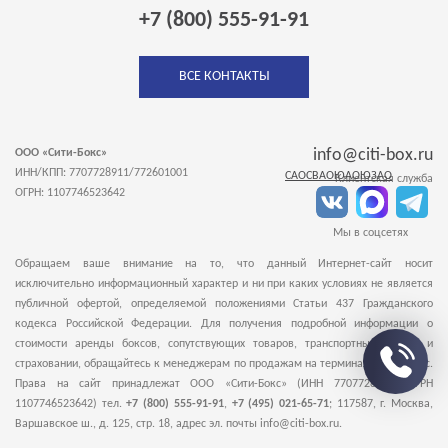
+7 (800) 555-91-91
ВСЕ КОНТАКТЫ
info@citi-box.ru
ООО «Сити-Бокс»
ИНН/КПП: 7707728911/772601001
САО
СВАО
ЮАО
ЮЗАО
Клиентская служба
ОГРН: 1107746523642
Мы в соцсетях
Обращаем ваше внимание на то, что данный Интернет-сайт носит
исключительно информационный характер и ни при каких условиях не является
публичной офертой, определяемой положениями Статьи 437 Гражданского
кодекса Российской Федерации. Для получения подробной информации о
стоимости аренды боксов, сопутствующих товаров, транспортных услугах и
страховании, обращайтесь к менеджерам по продажам на терминалы Сити-Бокс.
Права на сайт принадлежат ООО «Сити-Бокс» (ИНН 7707728911, ОГРН
1107746523642) тел.
+7 (800) 555-91-91
,
+7 (495) 021-65-71
;
117587
,
г. Москва
,
Варшавское ш., д. 125, стр. 18
, адрес эл. почты info@citi-box.ru.