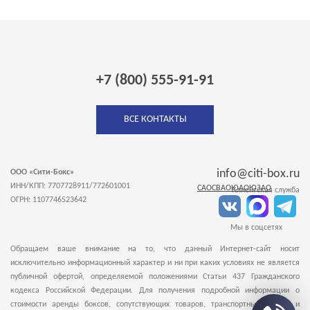
+7 (800) 555-91-91
ВСЕ КОНТАКТЫ
info@citi-box.ru
ООО «Сити-Бокс»
ИНН/КПП: 7707728911/772601001
САО
СВАО
ЮАО
ЮЗАО
Клиентская служба
ОГРН: 1107746523642
Мы в соцсетях
Обращаем ваше внимание на то, что данный Интернет-сайт носит
исключительно информационный характер и ни при каких условиях не является
публичной офертой, определяемой положениями Статьи 437 Гражданского
кодекса Российской Федерации. Для получения подробной информации о
стоимости аренды боксов, сопутствующих товаров, транспортных услугах и