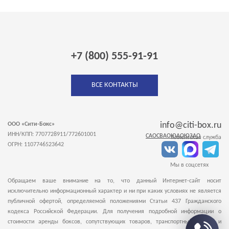
+7 (800) 555-91-91
ВСЕ КОНТАКТЫ
info@citi-box.ru
ООО «Сити-Бокс»
ИНН/КПП: 7707728911/772601001
САО
СВАО
ЮАО
ЮЗАО
Клиентская служба
ОГРН: 1107746523642
Мы в соцсетях
Обращаем ваше внимание на то, что данный Интернет-сайт носит
исключительно информационный характер и ни при каких условиях не является
публичной офертой, определяемой положениями Статьи 437 Гражданского
кодекса Российской Федерации. Для получения подробной информации о
стоимости аренды боксов, сопутствующих товаров, транспортных услугах и