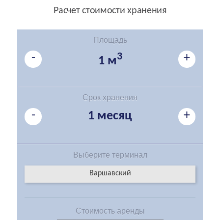
Расчет стоимости хранения
Площадь
-
3
+
1 м
Срок хранения
-
+
1 месяц
Выберите
терминал
Варшавский
Стоимость
аренды