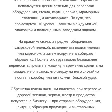
В транспортной логистике и такелаже обрешетка
используется десятилетиями для перевозки
оборудования, стекла, картин, зеркал, мраморных
столешниц и антиквариата. По сути, это
промежуточный уровень защиты между мягкой
упаковкой и полноценным заводским ящиком.
На практике сначала предмет оборачивают
пузырьковой пленкой, вспененным полиэтиленом
или картоном, а затем вокруг него собирают
обрешетку. После этого груз можно безопаснее
переносить, грузить в машину и временно хранить на
складе, не опасаясь, что сверху на него случайно
поставят коробку или он получит боковой удар.
Кому и для чего нужен обрешетка
Обрешетка нужна частным клиентам при перевозке
дорогой техники, зеркал, люстр и предметов
искусства, а бизнесу — при отправке оборудования,
витрин, образцов продукции и выставочных