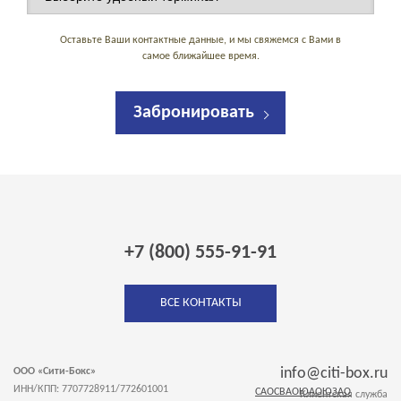
Оставьте Ваши контактные данные, и мы свяжемся с Вами в
самое ближайшее время.
Забронировать
+7 (800) 555-91-91
ВСЕ КОНТАКТЫ
info@citi-box.ru
ООО «Сити-Бокс»
ИНН/КПП: 7707728911/772601001
САО
СВАО
ЮАО
ЮЗАО
Клиентская служба