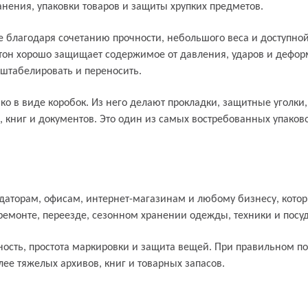
анения, упаковки товаров и защиты хрупких предметов.
 благодаря сочетанию прочности, небольшого веса и доступно
артон хорошо защищает содержимое от давления, ударов и дефо
 штабелировать и переносить.
ько в виде коробок. Из него делают прокладки, защитные уголки
, книг и документов. Это один из самых востребованных упако
ндаторам, офисам, интернет-магазинам и любому бизнесу, котор
ремонте, переезде, сезонном хранении одежды, техники и посу
ость, простота маркировки и защита вещей. При правильном по
лее тяжелых архивов, книг и товарных запасов.