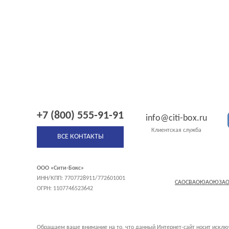
+7 (800) 555-91-91
info@citi-box.ru
Клиентская служба
ВСЕ КОНТАКТЫ
ООО «Сити-Бокс»
ИНН/КПП: 7707728911/772601001
САО
СВАО
ЮАО
ЮЗА
ОГРН: 1107746523642
Обращаем ваше внимание на то, что данный Интернет-сайт носит исклю