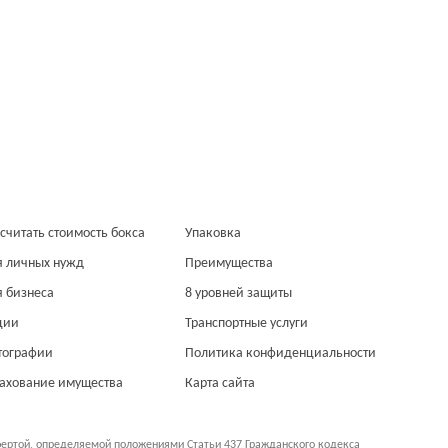
считать стоимость бокса
Упаковка
я личных нужд
Преимущества
я бизнеса
8 уровней защиты
ции
Транспортные услуги
тографии
Политика конфиденциальности
рахование имущества
Карта сайта
фертой, определяемой положениями Статьи 437 Гражданского кодекса