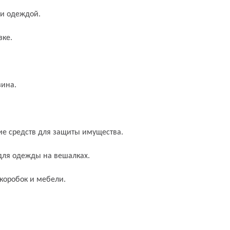
 и одеждой.
зке.
зина.
е средств для защиты имущества.
для одежды на вешалках.
коробок и мебели.