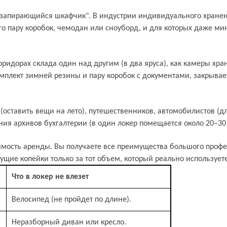
к "запирающийся шкафчик". В индустрии индивидуального хранен
го пару коробок, чемодан или сноуборд, и для которых даже м
коридорах склада один над другим (в два яруса), как камеры х
комплект зимней резины и пару коробок с документами, закрыва
чик)
(оставить вещи на лето), путешественников, автомобилистов (
ния архивов бухгалтерии (в один локер помещается около 20–30
мость аренды. Вы получаете все преимущества большого профес
сущие копейки только за тот объем, который реально используете
Что в локер не влезет
Велосипед (не пройдет по длине).
Неразборный диван или кресло.