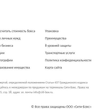
считать стоимость бокса
Упаковка
я личных нужд
Преимущества
я бизнеса
8 уровней защиты
ции
Транспортные услуги
тографии
Политика конфиденциальности
рахование имущества
Карта сайта
фертой, определяемой положениями Статьи 437 Гражданского кодекса
ащайтесь к менеджерам по продажам на терминалы Сити-Бокс. Права на
5, стр. 18
, адрес эл. почты info@citi-box.ru.
© Все права защищены ООО «Сити-Бокс»