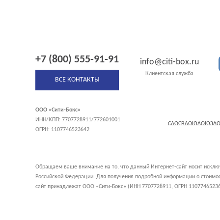
+7 (800) 555-91-91
info@citi-box.ru
Клиентская служба
ВСЕ КОНТАКТЫ
ООО «Сити-Бокс»
ИНН/КПП: 7707728911/772601001
САО
СВАО
ЮАО
ЮЗА
ОГРН: 1107746523642
Обращаем ваше внимание на то, что данный Интернет-сайт носит исклю
Российской Федерации. Для получения подробной информации о стоимост
сайт принадлежат ООО «Сити-Бокс» (ИНН 7707728911, ОГРН 11077465236