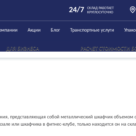
24/7
СКЛАД РАБОТАЕТ
КРУГЛОСУТОЧНО
омпании
Акции
Блог
Транспортные услуги
Упак
ДЛЯ БИЗНЕСА
РАСЧЕТ СТОИМОСТИ Б
ми словами
ния, представляющая собой металлический шкафчик объемом от
зале или шкафчика в фитнес-клубе, только находится он на склад