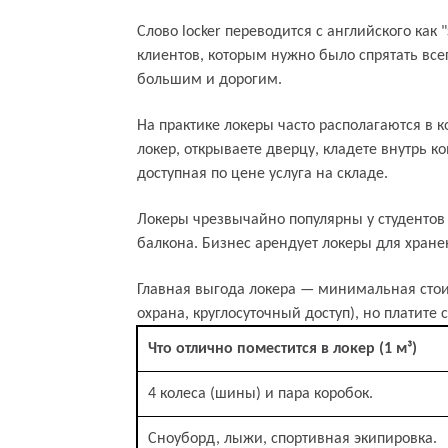
Слово locker переводится с английского ка
клиентов, которым нужно было спрятать все
большим и дорогим.
На практике локеры часто располагаются в 
локер, открываете дверцу, кладете внутрь 
доступная по цене услуга на складе.
Кому и для чего нужен локер (шкаф
Локеры чрезвычайно популярны у студентов 
балкона. Бизнес арендует локеры для хране
Главная выгода локера — минимальная стои
охрана, круглосуточный доступ), но платите 
Что отлично поместится в локер (1 м³)
4 колеса (шины) и пара коробок.
Сноуборд, лыжи, спортивная экипировка.