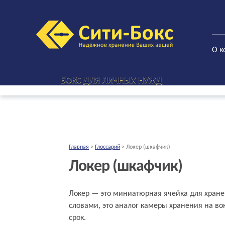
О к
БОКС ДЛЯ ЛИЧНЫХ НУЖД
Главная
>
Глоссарий
>
Локер (шкафчик)
Локер (шкафчик)
Что такое локер (шкафчик) просты
Локер — это миниатюрная ячейка для хране
словами, это аналог камеры хранения на вок
срок.