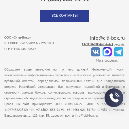
ВСЕ КОНТАКТЫ
info@citi-box.ru
ООО «Сити-Бокс»
ИНН/КПП: 7707728911/772601001
САО
СВАО
ЮАО
ЮЗАО
Клиентская служба
ОГРН: 1107746523642
Мы в соцсетях
Обращаем ваше внимание на то, что данный Интернет-сайт носит
исключительно информационный характер и ни при каких условиях не является
публичной офертой, определяемой положениями Статьи 437 Гражданского
кодекса Российской Федерации. Для получения подробной информации о
стоимости аренды боксов, сопутствующих товаров, транспортных услугах и
страховании, обращайтесь к менеджерам по продажам на терминалы Сити-Бокс.
Права на сайт принадлежат ООО «Сити-Бокс» (ИНН 7707728911, ОГРН
1107746523642) тел.
+7 (800) 555-91-91
,
+7 (495) 021-65-71
;
117587
,
г. Москва
,
Варшавское ш., д. 125, стр. 18
, адрес эл. почты info@citi-box.ru.