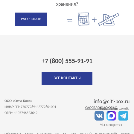
хранения?
РАССЧИТАТЬ
+7 (800) 555-91-91
ВСЕ КОНТАКТЫ
info@citi-box.ru
ООО «Сити-Бокс»
ИНН/КПП: 7707728911/772601001
САО
СВАО
ЮАО
ЮЗАО
Клиентская служба
ОГРН: 1107746523642
Мы в соцсетях