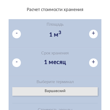
Расчет стоимости хранения
Площадь
-
3
+
1 м
Срок хранения
-
+
1 месяц
Выберите
терминал
Варшавский
Стоимость
аренды