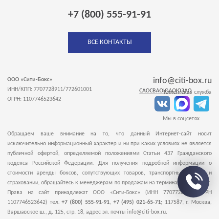
+7 (800) 555-91-91
ВСЕ КОНТАКТЫ
info@citi-box.ru
ООО «Сити-Бокс»
ИНН/КПП: 7707728911/772601001
САО
СВАО
ЮАО
ЮЗАО
Клиентская служба
ОГРН: 1107746523642
Мы в соцсетях
Обращаем ваше внимание на то, что данный Интернет-сайт носит
исключительно информационный характер и ни при каких условиях не является
публичной офертой, определяемой положениями Статьи 437 Гражданского
кодекса Российской Федерации. Для получения подробной информации о
стоимости аренды боксов, сопутствующих товаров, транспортных услугах и
страховании, обращайтесь к менеджерам по продажам на терминалы Сити-Бокс.
Права на сайт принадлежат ООО «Сити-Бокс» (ИНН 7707728911, ОГРН
1107746523642) тел.
+7 (800) 555-91-91
,
+7 (495) 021-65-71
;
117587
,
г. Москва
,
Варшавское ш., д. 125, стр. 18
, адрес эл. почты info@citi-box.ru.