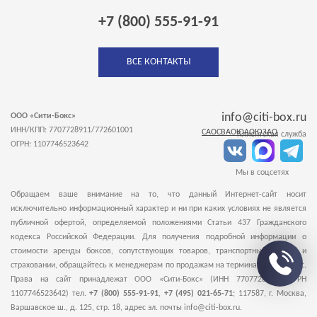
+7 (800) 555-91-91
ВСЕ КОНТАКТЫ
info@citi-box.ru
ООО «Сити-Бокс»
ИНН/КПП: 7707728911/772601001
САО
СВАО
ЮАО
ЮЗАО
Клиентская служба
ОГРН: 1107746523642
Мы в соцсетях
Обращаем ваше внимание на то, что данный Интернет-сайт носит
исключительно информационный характер и ни при каких условиях не является
публичной офертой, определяемой положениями Статьи 437 Гражданского
кодекса Российской Федерации. Для получения подробной информации о
стоимости аренды боксов, сопутствующих товаров, транспортных услугах и
страховании, обращайтесь к менеджерам по продажам на терминалы Сити-Бокс.
Права на сайт принадлежат ООО «Сити-Бокс» (ИНН 7707728911, ОГРН
1107746523642) тел.
+7 (800) 555-91-91
,
+7 (495) 021-65-71
;
117587
,
г. Москва
,
Варшавское ш., д. 125, стр. 18
, адрес эл. почты info@citi-box.ru.