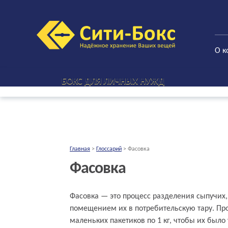
О к
БОКС ДЛЯ ЛИЧНЫХ НУЖД
Главная
>
Глоссарий
>
Фасовка
Фасовка
Что такое фасовка простыми слова
Фасовка — это процесс разделения сыпучих
помещением их в потребительскую тару. Про
маленьких пакетиков по 1 кг, чтобы их было