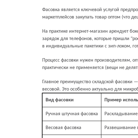
Фасовка является ключевой услугой предпр
маркетплейсов закупать товар оптом (что де
На практике интернет-магазин арендует бокс
зарядок для телефонов, которые пришли "ро
в индивидуальные пакетики с зип-локом, гот
Кому и для чего нужен фасовка
Процесс фасовки нужен производителям, оп
практически не применяется (вещи не делят
Главное преимущество складской фасовки —
весовой. Это особенно актуально для микро
Вид фасовки
Пример исполь
Ручная штучная фасовка
Раскладывание
Весовая фасовка
Развешивание г