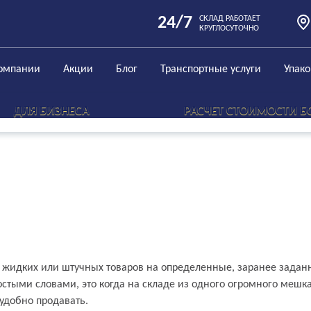
24/7
СКЛАД РАБОТАЕТ
КРУГЛОСУТОЧНО
омпании
Акции
Блог
Транспортные услуги
Упак
ДЛЯ БИЗНЕСА
РАСЧЕТ СТОИМОСТИ Б
ми
, жидких или штучных товаров на определенные, заранее зада
стыми словами, это когда на складе из одного огромного мешка 
 удобно продавать.