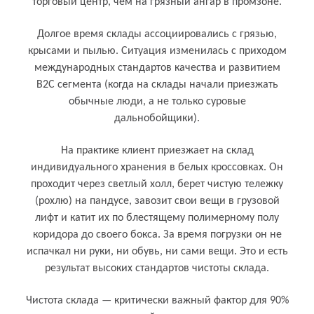
торговый центр, чем на грязный ангар в промзоне.
Долгое время склады ассоциировались с грязью,
крысами и пылью. Ситуация изменилась с приходом
международных стандартов качества и развитием
B2C сегмента (когда на склады начали приезжать
обычные люди, а не только суровые
дальнобойщики).
На практике клиент приезжает на склад
индивидуального хранения в белых кроссовках. Он
проходит через светлый холл, берет чистую тележку
(рохлю) на пандусе, завозит свои вещи в грузовой
лифт и катит их по блестящему полимерному полу
коридора до своего бокса. За время погрузки он не
испачкал ни руки, ни обувь, ни сами вещи. Это и есть
результат высоких стандартов чистоты склада.
Кому и для чего нужен чистота склада
Чистота склада — критически важный фактор для 90%