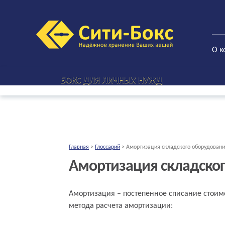
О к
БОКС ДЛЯ ЛИЧНЫХ НУЖД
Главная
>
Глоссарий
>
Амортизация складского оборудован
Амортизация складско
Амортизация – постепенное списание стоимо
метода расчета амортизации: