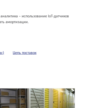
аналитика – использование IoT-датчиков
ать амортизации.
ас)
Цепь поставок