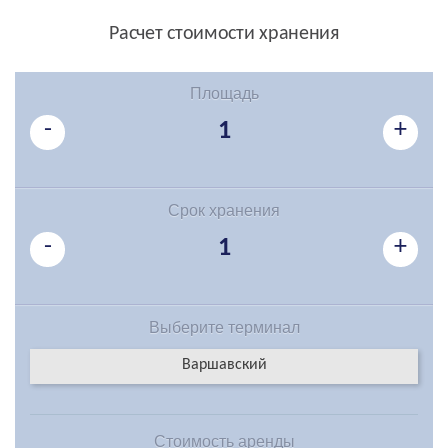
Расчет стоимости хранения
Площадь
-
+
1
Срок хранения
-
+
1
Выберите
терминал
Варшавский
Стоимость
аренды