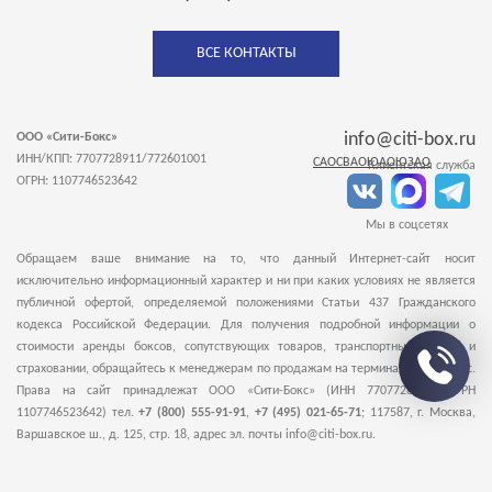
ВСЕ КОНТАКТЫ
info@citi-box.ru
ООО «Сити-Бокс»
ИНН/КПП: 7707728911/772601001
САО
СВАО
ЮАО
ЮЗАО
Клиентская служба
ОГРН: 1107746523642
Мы в соцсетях
Обращаем ваше внимание на то, что данный Интернет-сайт носит
исключительно информационный характер и ни при каких условиях не является
публичной офертой, определяемой положениями Статьи 437 Гражданского
кодекса Российской Федерации. Для получения подробной информации о
стоимости аренды боксов, сопутствующих товаров, транспортных услугах и
страховании, обращайтесь к менеджерам по продажам на терминалы Сити-Бокс.
Права на сайт принадлежат ООО «Сити-Бокс» (ИНН 7707728911, ОГРН
1107746523642) тел.
+7 (800) 555-91-91
,
+7 (495) 021-65-71
;
117587
,
г. Москва
,
Варшавское ш., д. 125, стр. 18
, адрес эл. почты info@citi-box.ru.